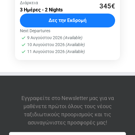
Ελλάδα
,
Γερολιμένας
,
Βάθεια
,
Λιμένι
,
Διάρκεια
345€
3 Ημέρες - 2 Nights
Ελαφόνησος
Μέτριο
Δες την Εκδρομή
Next Departures
9 Αυγούστου 2026
(Available)
10 Αυγούστου 2026
(Available)
11 Αυγούστου 2026
(Available)
Εγγραφείτε στο Newsletter μας για να
μαθένετε πρώτοι όλους τους νέους
ταξιδιωτικούς προορισμούς και τις
ασυναγώνιστες προσφορές μας!