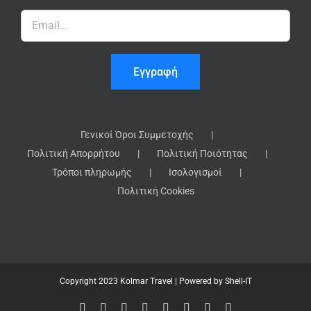
Γενικοί Όροι Συμμετοχής
Πολιτική Απορρήτου
Πολιτική Ποιότητας
Τρόποι πληρωμής
Ισολογισμοί
Πολιτική Cookies
Copyright 2023 Kolmar Travel | Powered by
Shell-IT
Facebook
Instagram
LinkedIn
X
Tiktok
Google
Email
Τηλέφωνο