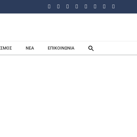
Facebook
Instagram
LinkedIn
X
Tiktok
Google
Email
Τηλέφωνο
Search
ΙΣΜΟΣ
ΝΕΑ
ΕΠΙΚΟΙΝΩΝΙΑ
for: