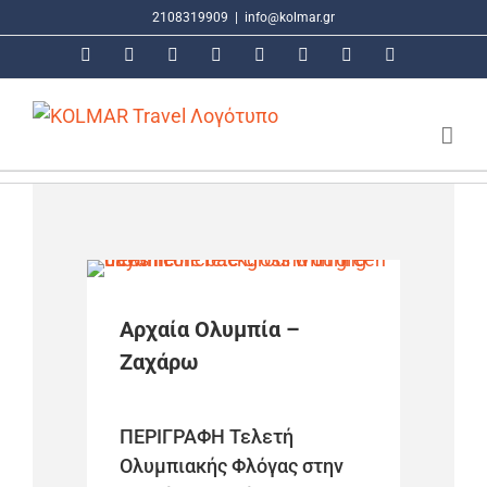
Μετάβαση
2108319909
|
info@kolmar.gr
στο
Facebook
Instagram
LinkedIn
X
Tiktok
Google
Email
Τηλέφωνο
περιεχόμενο
Αρχαία Ολυμπία –
Ζαχάρω
ΠΕΡΙΓΡΑΦΗ Τελετή
Ολυμπιακής Φλόγας στην