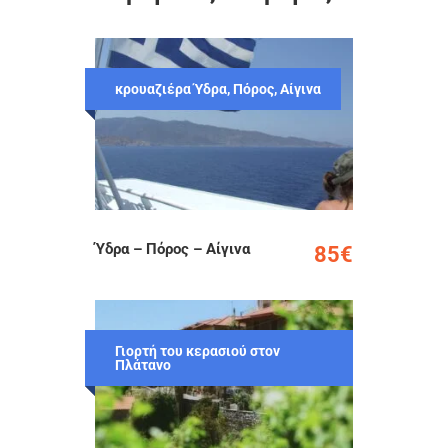
κρουαζιέρα Ύδρα, Πόρος, Αίγινα
Ύδρα – Πόρος – Αίγινα
85€
Γιορτή του κερασιού στον
Πλάτανο