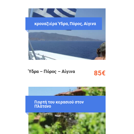
κρουαζιέρα Ύδρα, Πόρος, Αίγινα
Ύδρα – Πόρος – Αίγινα
85€
Γιορτή του κερασιού στον
Πλάτανο