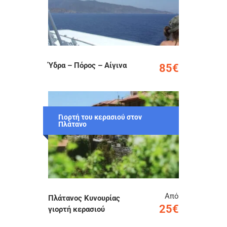
Ύδρα – Πόρος – Αίγινα
85€
Γιορτή του κερασιού στον
Πλάτανο
Από
Πλάτανος Κυνουρίας
25€
γιορτή κερασιού