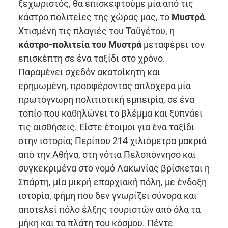
ξεχωριστός, θα επισκεφτούμε μία από τις
κάστρο πολιτείες της χώρας μας, το
Μυστρά
.
Χτισμένη τις πλαγιές του Ταϋγέτου, η
κάστρο-πολιτεία του Μυστρά
μεταφέρει τον
επισκέπτη σε ένα ταξίδι στο χρόνο.
Παραμένει σχεδόν ακατοίκητη και
ερημωμένη, προσφέροντας απλόχερα μία
πρωτόγνωρη πολιτιστική εμπειρία, σε ένα
τοπίο που καθηλώνει το βλέμμα και ξυπνάει
τις αισθήσεις. Είστε έτοιμοι για ένα ταξίδι
στην ιστορία; Περίπου 214 χιλιόμετρα μακριά
από την Αθήνα, στη νότια Πελοπόννησο και
συγκεκριμένα στο νομό Λακωνίας βρίσκεται η
Σπάρτη, μία μικρή επαρχιακή πόλη, με ένδοξη
ιστορία, φήμη που δεν γνωρίζει σύνορα και
αποτελεί πόλο έλξης τουριστών από όλα τα
μήκη και τα πλάτη του κόσμου. Πέντε