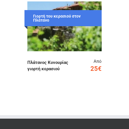
Γιορτή του κερασιού στον
Πλάτανο
Από
Πλάτανος Κυνουρίας
25€
γιορτή κερασιού