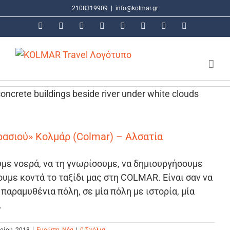
Μετάβαση
2108319909
|
info@kolmar.gr
στο
Facebook
Instagram
LinkedIn
X
Tiktok
Google
Email
Τηλέφωνο
περιεχόμενο
ρασιού» Κολμάρ (Colmar) – Αλσατία
με νοερά, να τη γνωρίσουμε, να δημιουργήσουμε
ουμε κοντά το ταξίδι μας στη COLMAR. Είναι σαν να
 παραμυθένια πόλη, σε μία πόλη με ιστορία, μία
.