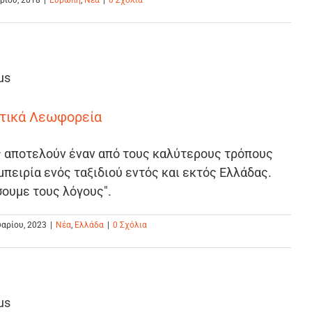
ρίου, 2018
|
Ευρώπη
,
Νέα
|
0 Σχόλια
στικά Λεωφορεία
ς αποτελούν έναν από τους καλύτερους τρόπους
εμπειρία ενός ταξιδιού εντός και εκτός Ελλάδας.
ουμε τους λόγους".
αρίου, 2023
|
Νέα
,
Ελλάδα
|
0 Σχόλια