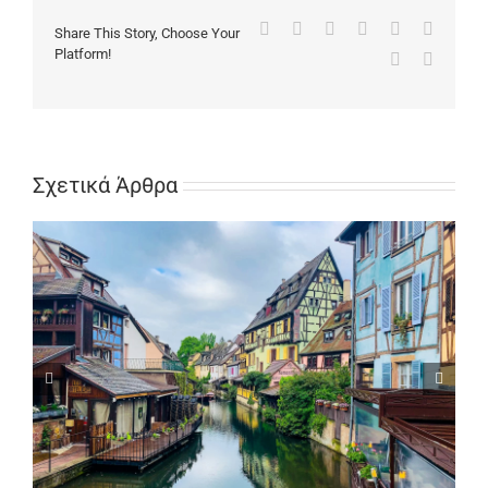
Facebook
X
Reddit
LinkedIn
Tumblr
Pinteres
Share This Story, Choose Your
Platform!
Vk
Email
Σχετικά Άρθρα
Ταξίδια με Τουριστικά Λεωφορεία